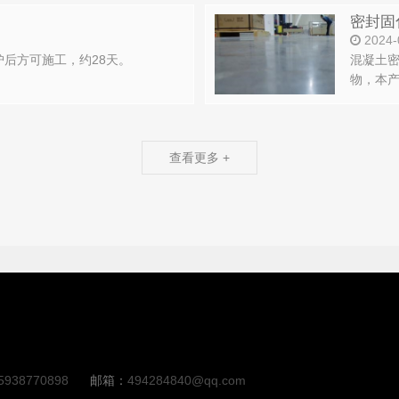
密封固
2024-
后方可施工，约28天。
混凝土
物，本
查看更多 +
5938770898
邮箱：
494284840@qq.com